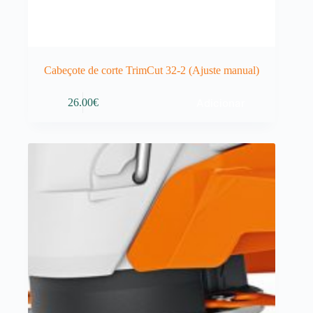
Cabeçote de corte TrimCut 32-2 (Ajuste manual)
Adicionar
26.00
€