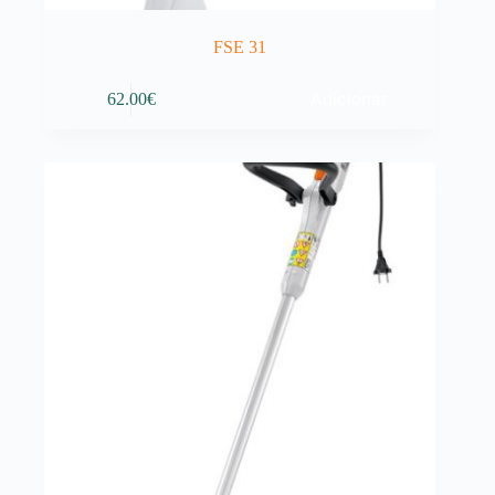
FSE 31
Adicionar
62.00
€