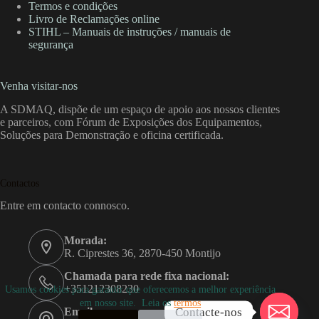
Termos e condições
Livro de Reclamações online
STIHL – Manuais de instruções / manuais de
segurança
Venha visitar-nos
A SDMAQ, dispõe de um espaço de apoio aos nossos clientes
e parceiros, com Fórum de Exposições dos Equipamentos,
Soluções para Demonstração e oficina certificada.
Contactos
Entre em contacto connosco.
Morada:
R. Ciprestes 36, 2870-450 Montijo
Chamada para rede fixa nacional:
+351212308230
Usamos cookies para garantir que oferecemos a melhor experiência
em nosso site. Leia os
termos
Contacte-nos
Email: