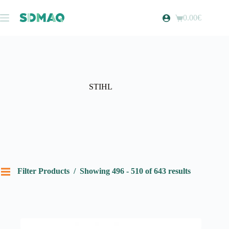
Pular
para
0.00
€
Carrinho
o
de
conteúdo
compras
STIHL
Filter Products
Showing 496 - 510 of 643 results