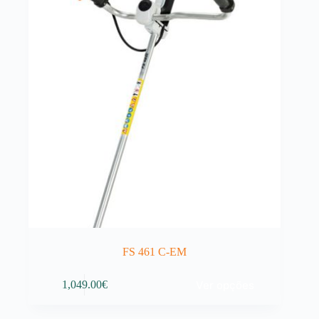
FS 461 C-EM
This
Ver opções
1,049.00
€
product
has
multiple