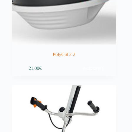
PolyCut 2-2
Adicionar
21.00
€