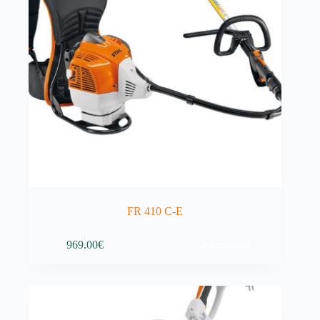
FR 410 C-E
Adicionar
969.00
€