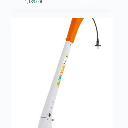
Adicionar
1,189.00
€