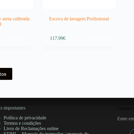
 areia calibrada
Escova de lavagem Profissional
O
Adicionar
Adicionar
117.99
€
tos
s importantes
Contact
Política de privacidade
Entre em
Termos e condições
Livro de Reclamações online
STIHL – Manuais de instruções / manuais de