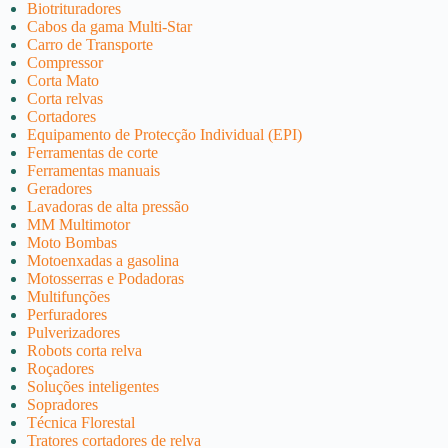
Biotrituradores
Cabos da gama Multi-Star
Carro de Transporte
Compressor
Corta Mato
Corta relvas
Cortadores
Equipamento de Protecção Individual (EPI)
Ferramentas de corte
Ferramentas manuais
Geradores
Lavadoras de alta pressão
MM Multimotor
Moto Bombas
Motoenxadas a gasolina
Motosserras e Podadoras
Multifunções
Perfuradores
Pulverizadores
Robots corta relva
Roçadores
Soluções inteligentes
Sopradores
Técnica Florestal
Tratores cortadores de relva