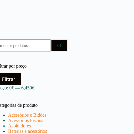
squisar
r:
ltrar por preço
reço
reço
Filtrar
ínimo
áximo
reço:
0€
—
6,450€
ategorias de produto
Acessórios e Bidões
Acessórios Piscina
Aspiradores
Baterias e acessórios