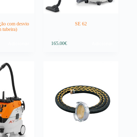
ção com desvio
SE 62
 tubeira)
Adicionar
Adicionar
165.00
€