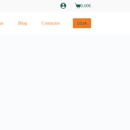
0.00
€
Carrinho
de
compras
as
Blog
Contactos
LOJA