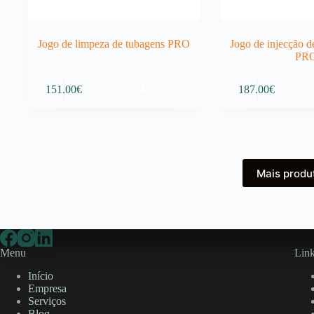
Jogo de limpeza de tubagens PRO
Jogo de injecção de
PR
Adicionar
151.00
€
187.00
€
Mais produ
Menu
Link
Início
Empresa
Serviços
Blog