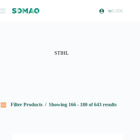
Pular
para
0.00
€
Carrinho
o
de
conteúdo
compras
STIHL
Filter Products
Showing 166 - 180 of 643 results