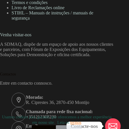
Termos e condições
Livro de Reclamações online
STIHL – Manuais de instruções / manuais de
segurança
Venha visitar-nos
A SDMAQ, dispõe de um espaço de apoio aos nossos clientes
e parceiros, com Fórum de Exposições dos Equipamentos,
Soluções para Demonstração e oficina certificada.
Contactos
Entre em contacto connosco.
Morada:
R. Ciprestes 36, 2870-450 Montijo
Chamada para rede fixa nacional:
+351212308230
Usamos cookies para garantir que oferecemos a melhor experiência
em nosso site. Leia os
termos
Contacte-nos
Email: