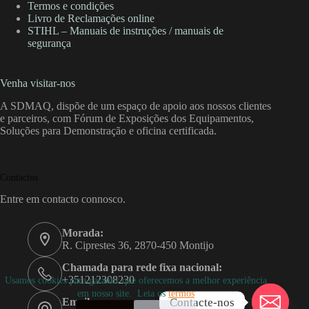
Termos e condições
Livro de Reclamações online
STIHL – Manuais de instruções / manuais de
segurança
Venha visitar-nos
A SDMAQ, dispõe de um espaço de apoio aos nossos clientes
e parceiros, com Fórum de Exposições dos Equipamentos,
Soluções para Demonstração e oficina certificada.
Contactos
Entre em contacto connosco.
Morada:
R. Ciprestes 36, 2870-450 Montijo
Chamada para rede fixa nacional:
+351212308230
Usamos cookies para garantir que oferecemos a melhor experiência
em nosso site. Leia os
termos
Contacte-nos
Email: