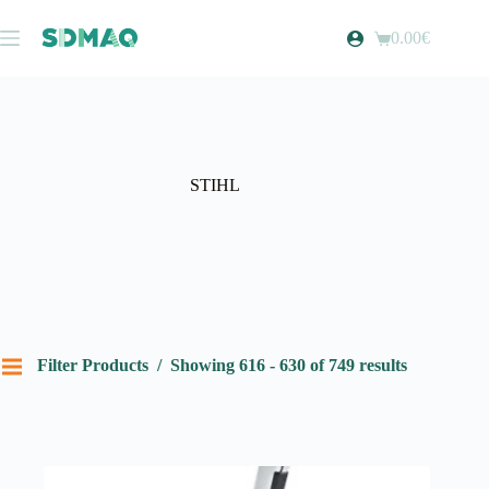
Pular
para
0.00
€
Carrinho
o
de
conteúdo
compras
STIHL
Filter Products
Showing 616 - 630 of 749 results