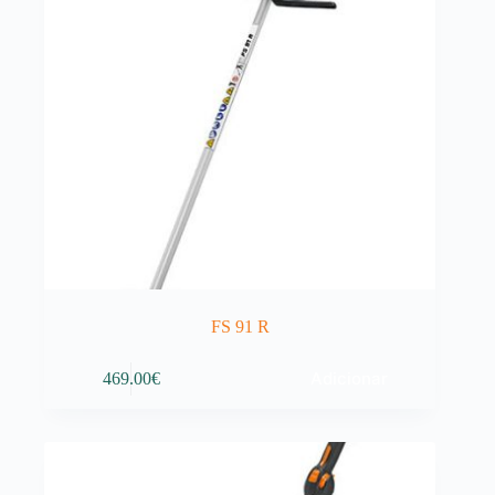
FS 91 R
Adicionar
469.00
€