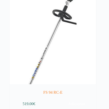
FS 94 RC-E
Adicionar
519.00
€