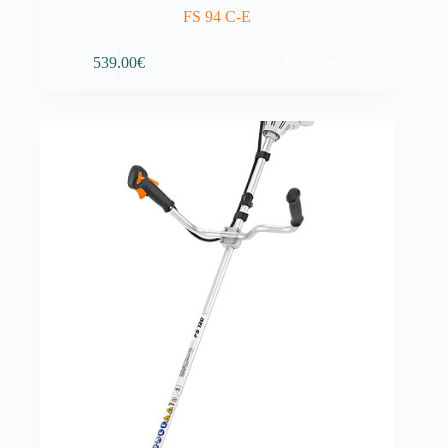
FS 94 C-E
Adicionar
539.00
€