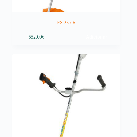
FS 235 R
Adicionar
552.00
€