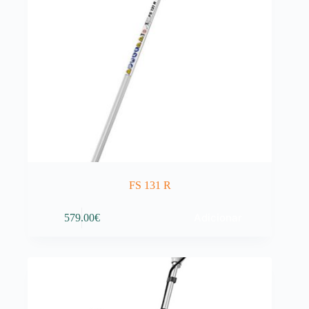
FS 131 R
Adicionar
579.00
€