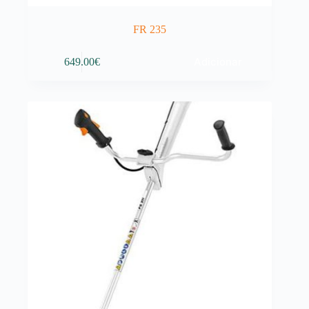
FR 235
Adicionar
649.00
€