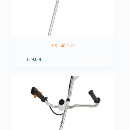
FS 240 C-E
Adicionar
659.00
€