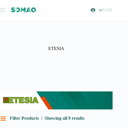
Pular
para
0.00
€
Carrinho
o
de
conteúdo
compras
ETESIA
Filter Products
Showing all 9 results