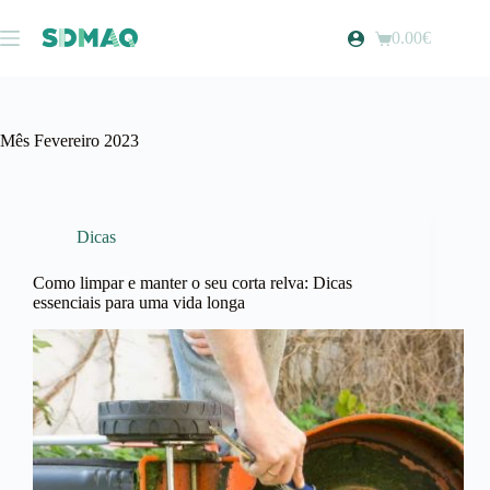
Pular
para
0.00
€
Carrinho
o
de
conteúdo
compras
Mês
Fevereiro 2023
Dicas
Como limpar e manter o seu corta relva: Dicas
essenciais para uma vida longa