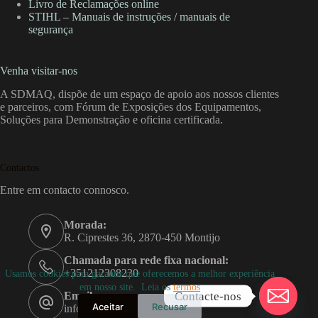
Livro de Reclamações online
STIHL – Manuais de instruções / manuais de
segurança
Venha visitar-nos
A SDMAQ, dispõe de um espaço de apoio aos nossos clientes
e parceiros, com Fórum de Exposições dos Equipamentos,
Soluções para Demonstração e oficina certificada.
Contactos
Entre em contacto connosco.
Morada:
R. Ciprestes 36, 2870-450 Montijo
Chamada para rede fixa nacional:
+351212308230
Usamos cookies para garantir que oferecemos a melhor experiência
em nosso site. Leia os
termos
Contacte-nos
Email:
Aceitar
Recusar
info@sdmaq.pt