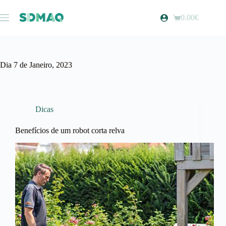
Pular
para
0.00
€
Carrinho
o
de
conteúdo
compras
Dia
7 de Janeiro, 2023
Dicas
Benefícios de um robot corta relva