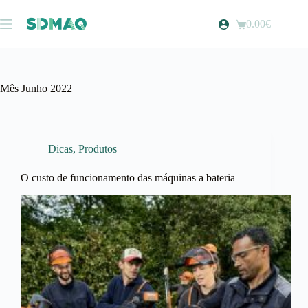
Pular
para
0.00
€
Carrinho
o
de
conteúdo
compras
Mês
Junho 2022
Dicas
,
Produtos
O custo de funcionamento das máquinas a bateria