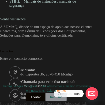
STIHL – Manuais de instruções / manuais de
segurança
Venha visitar-nos
A SDMAQ, dispõe de um espaço de apoio aos nossos clientes
e parceiros, com Fórum de Exposições dos Equipamentos,
Soluções para Demonstração e oficina certificada.
Contactos
Entre em contacto connosco.
Morada:
R. Ciprestes 36, 2870-450 Montijo
Chamada para rede fixa nacional:
+351212308230
Usamos cookies para garantir que oferecemos a melhor experiência
em nosso site. Leia os
termos
Contacte-nos
Email:
Aceitar
Recusar
info@sdmaq.pt
Copyright © 2026 - SDMAQ - Sociedade Unipessoal, Lda